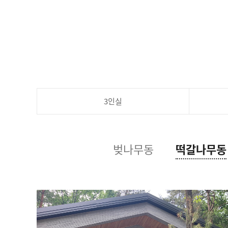
3인실
벚나무동
떡갈나무동