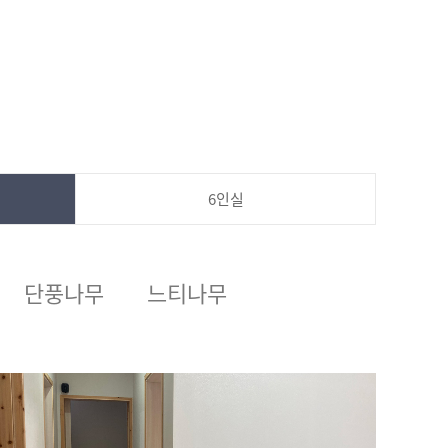
6인실
단풍나무
느티나무