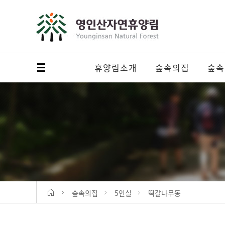
휴양림소개
숲속의집
숲속
메뉴 열기
숲속의집
5인실
떡갈나무동