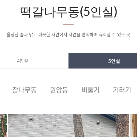
떡갈나무동(5인실)
울창한 숲과 맑고 깨끗한 자연에서 자연을 만끽하며 휴식할 수 있는 곳
5인실
4인실
참나무동
원앙동
비둘기
기러기