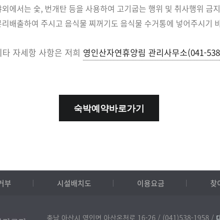
야외에서는 숯, 번개탄 등을 사용하여 고기굽는 행위 및 취사행위 금
분리배출하여 주시고 음식물 찌꺼기도 음식물 수거통에 넣어주시기 
기타 자세항 사항은 저희
영인산자연휴양림 관리사무소(041-538-
숙박예약바로가기
거부
시설배치도
이용요금
찾
충남 아산시 영인면 아산온천로 16-26 /
(041)538-1958 /