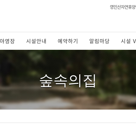
영인산자연휴양
야영장
시설안내
예약하기
알림마당
시설 
숲속의집