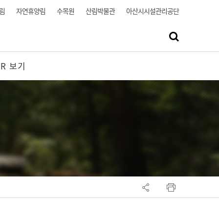
림
자연휴양림
수목원
산림박물관
아산시시설관리공단
VR 보기