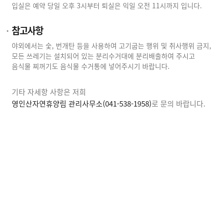
입실은 예약 당일 오후 3시부터 퇴실은 익일 오전 11시까지 입니다.
참고사항
야외에서는 숯, 번개탄 등을 사용하여 고기굽는 행위 및 취사행위 금지,
모든 쓰레기는 설치되어 있는 분리수거대에 분리배출하여 주시고
음식물 찌꺼기도 음식물 수거통에 넣어주시기 바랍니다.
기타 자세항 사항은 저희
영인산자연휴양림 관리사무소(041-538-1958)
로 문의 바랍니다.
숙박예약바로가기
시설배치도
이용요금
찾아오시는길