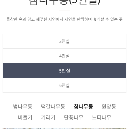
울창한 숲과 맑고 깨끗한 자연에서 자연을 만끽하며 휴식할 수 있는 곳
3인실
4인실
5인실
6인실
벚나무동
떡갈나무동
참나무동
원앙동
비둘기
기러기
단풍나무
느티나무