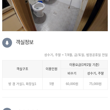
객실정보
성수기, 주말 = 7/8월, 금/토일, 법정공휴일 전일
이용요금(1박2일 기준)
객실구조
이용인원
비수기
성수기, 주말
방 겸 거실1, 화장실1
5명
60,000원
75,000원