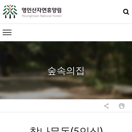
메뉴 열기
숲속의집
참나무동(5인실)