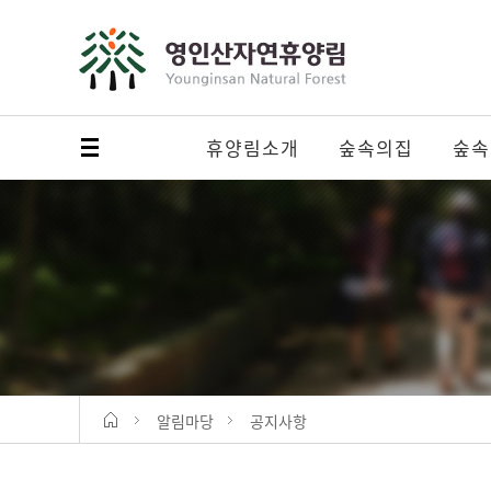
휴양림소개
숲속의집
숲속
메뉴 열기
알림마당
공지사항