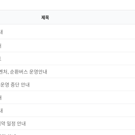
제목
내
내
표
처, 순환버스 운영안내
운영 중단 안내
내
내
약 일정 안내