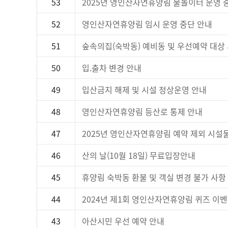
53
2025년 영인산자연휴양림 물놀이터 운영 
52
영인산자연휴양림 임시 운영 중단 안내
51
숲속의집(숙박동) 예비동 및 우선예약 대상
50
입.출차 변경 안내
49
입산금지 해제 및 시설 정상운영 안내
48
영인산자연휴양림 등산로 통제 안내
47
2025년 영인산자연휴양림 예약 제외 시설물
46
산의 날(10월 18일) 무료입장안내
45
휴양림 숙박동 환불 및 객실 변경 불가 사항
44
2024년 제1회 영인산자연휴양림 퀴즈 이
43
아산시민 우선 예약 안내