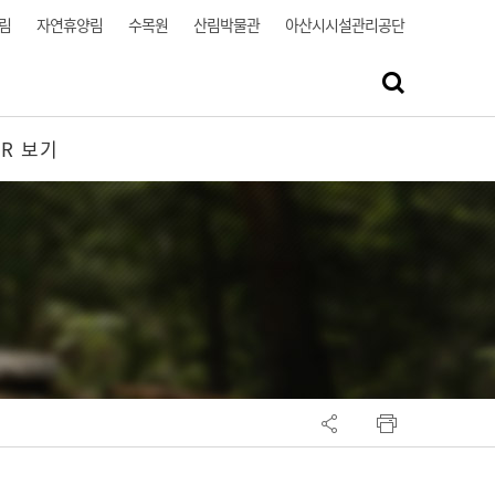
림
자연휴양림
수목원
산림박물관
아산시시설관리공단
VR 보기