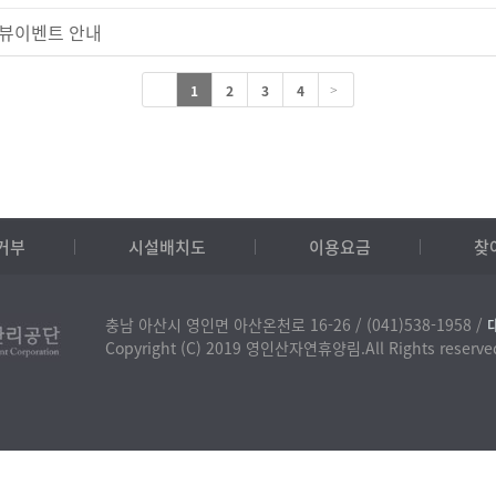
리뷰이벤트 안내
1
2
3
4
>
거부
시설배치도
이용요금
찾
충남 아산시 영인면 아산온천로 16-26 /
(041)538-1958 /
Copyright (C) 2019 영인산자연휴양림.All Rights reserve