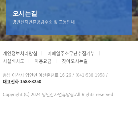
오시는길
영인산자연휴양림
주소 및 교통안내
개인정보처리방침
이메일주소무단수집거부
시설배치도
이용요금
찾아오시는길
충남 아산시 영인면 아산온천로 16-26 /
(041)538-1958
/
대표전화 1588-3250
Copyright (C) 2024 영인산자연휴양림.All Rights reserved