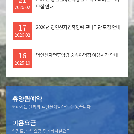
모집 안내
2026.02
17
2026년 영인산자연휴양림 모니터단 모집 안내
2026.02
16
영인산자연휴양림 숲속야영장 이용시간 안내
2025.10
휴양림예약
원하시는 날짜의 객실을
예약하실 수 있습니다.
이용요금
입장료, 숙박요금 및
기타시설요금