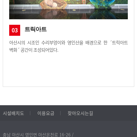
트릭아트
03
아산시의 시조인 수리부엉이와 영인산을 배경으로 한 ´트릭아트
벽화´ 공간이 조성되어있다.
시설배치도
이용요금
찾아오시는길
충남 아산시 영인면 아산온천로 16-26 /