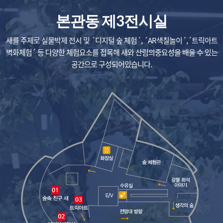
본관동 제3전시실
새를 주제로 실물박제 전시 및 ´디지털 숲 체험´, ´AR색칠놀이´,
´트릭아트
벽화체험´ 등 다양한 체험요소를 접목해 새와 산림의
중요성을 배울 수 있는
공간으로 구성되어있습니다.