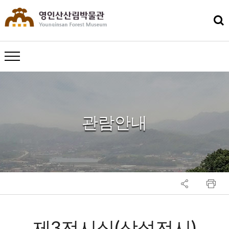
메뉴 열기
관람안내
제3전시실(상설전시)