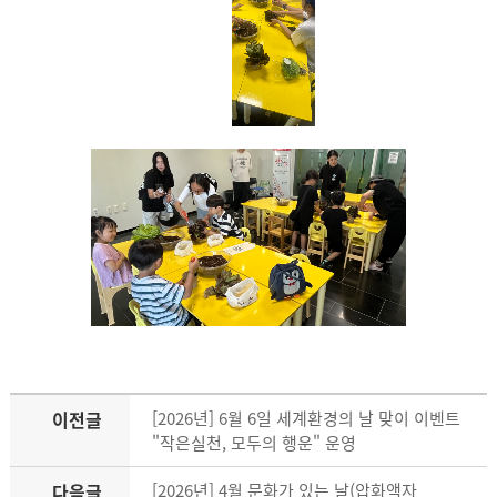
이전글
[2026년] 6월 6일 세계환경의 날 맞이 이벤트
"작은실천, 모두의 행운" 운영
다음글
[2026년] 4월 문화가 있는 날(압화액자