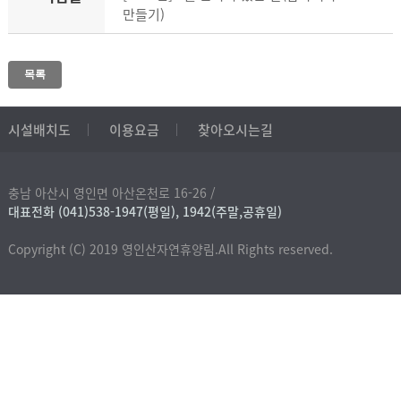
만들기)
목록
시설배치도
이용요금
찾아오시는길
충남 아산시 영인면 아산온천로 16-26 /
대표전화 (041)538-1947(평일), 1942(주말,공휴일)
Copyright (C) 2019 영인산자연휴양림.All Rights reserved.