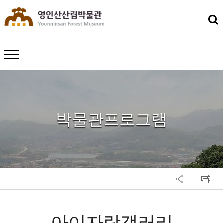
메뉴 열기
박물관프로그램
아이자람갤러리