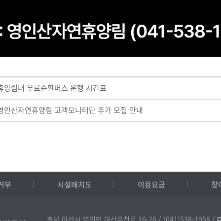
년 휴양림내 무료순환버스 운행 시간표
년 영인산자연휴양림 고객모니터단 추가 모집 안내
거부
시설배치도
이용요금
찾
충남 아산시 영인면 아산온천로 16-26 /
(041)538-1958 /