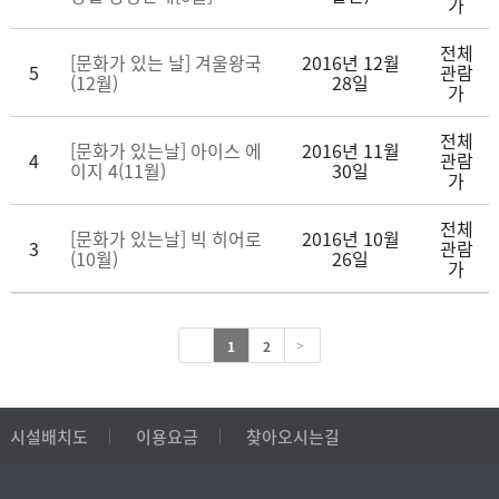
가
전체
[문화가 있는 날] 겨울왕국
2016년 12월
5
관람
(12월)
28일
가
전체
[문화가 있는날] 아이스 에
2016년 11월
4
관람
이지 4(11월)
30일
가
전체
[문화가 있는날] 빅 히어로
2016년 10월
3
관람
(10월)
26일
가
1
2
>
시설배치도
이용요금
찾아오시는길