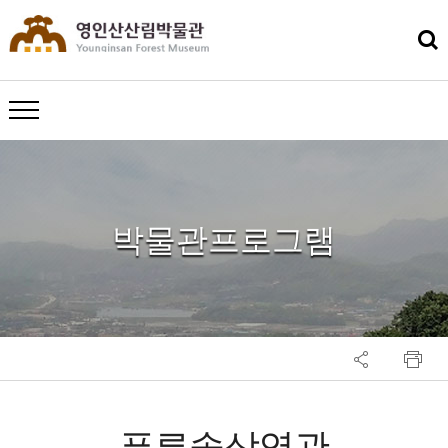
메뉴 열기
박물관프로그램
푸른솔상영관