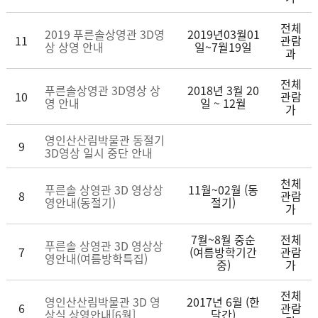
전체
2019 푸른솔상영관 3D영
2019년03월01
11
관람
상 상영 안내
일~7월19일
과
전체
푸른솔상영관 3D영상 상
2018년 3월 20
10
관람
영 안내
일 ~ 12월
가
영인산산림박물관 동절기
9
3D영상 일시 중단 안내
천체
푸른솔 상영관 3D 영상상
11월~02월 (동
8
관람
영안내(동절기)
절기)
가
7월~8월 중순
전체
푸른솔 상영관 3D 영상상
7
(여름방학기간
관람
영안내(여름방학특집)
중)
가
전체
영인산산림박물관 3D 영
2017년 6월 (한
6
관람
상실 상영안내[6월]
달간)