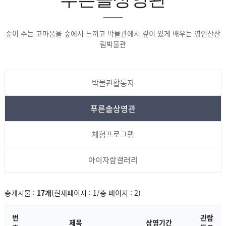
숲이 주는 고마움을 숲에서 느끼고 박물관에서 깊이 있게 배우는 영인산산
림박물관
박물관활동지
푸른솔상영관
체험프로그램
아이자람갤러리
총게시물 :
17개
(현재페이지 : 1/총 페이지 : 2)
번
관람
제목
상영기간