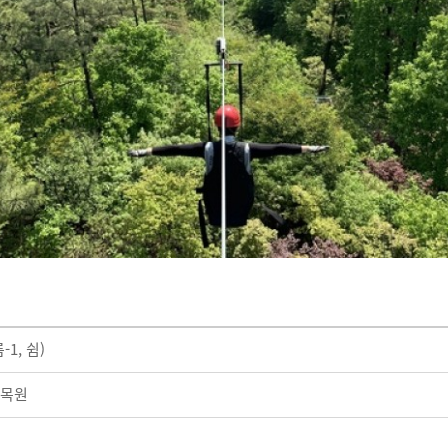
1, 쉼)
목원