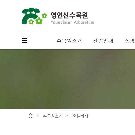
수목원소개
관람안내
스탬
메뉴 열기
수목원소개
숲갤러리