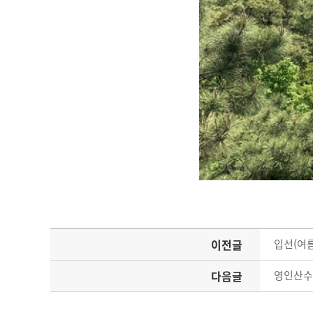
이전글
입선(여름-
다음글
영인산수