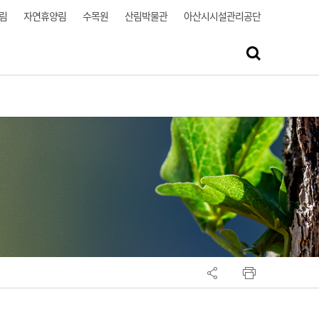
림
자연휴양림
수목원
산림박물관
아산시시설관리공단